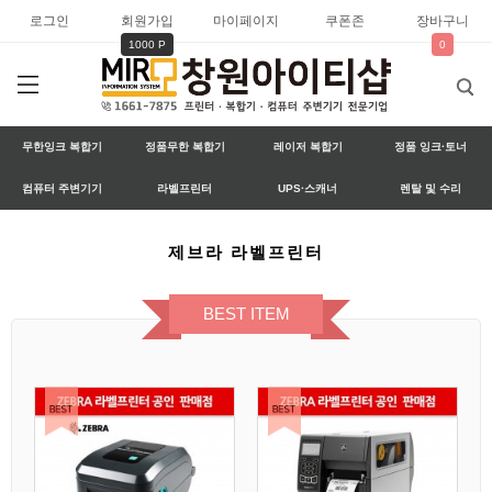
로그인
회원가입
마이페이지
쿠폰존
장바구니
1000 P
0
무한잉크 복합기
정품무한 복합기
레이저 복합기
정품 잉크·토너
컴퓨터 주변기기
라벨프린터
UPS·스캐너
렌탈 및 수리
제브라 라벨프린터
BEST ITEM