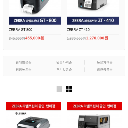
ZEBRA GT-800
ZEBRA ZT-410
Z
455,000원
1,270,000원
345,000원
1,370,000원
3
판매많은순
낮은가격순
높은가격순
평점높은순
후기많은순
최근등록순