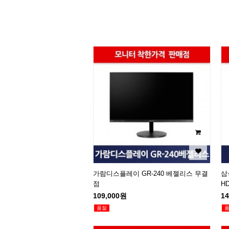
이미지크게보기
이미지작게보기
가람디스플레이 GR-240 베젤리스 무결
삼성
점
H
109,000원
1
품절