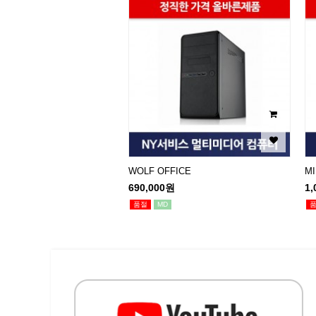
WOLF OFFICE
M
690,000원
1,
품절
MD