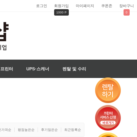
로그인
회원가입
마이페이지
쿠폰존
장바구니
1000 P
0
벨프린터
UPS·스캐너
렌탈 및 수리
은가격순
평점높은순
후기많은순
최근등록순