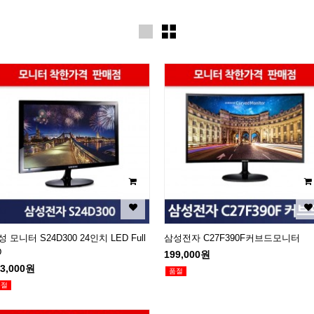
 모니터 S24D300 24인치 LED Full
삼성전자 C27F390F커브드모니터
D
199,000원
43,000원
품절
품절