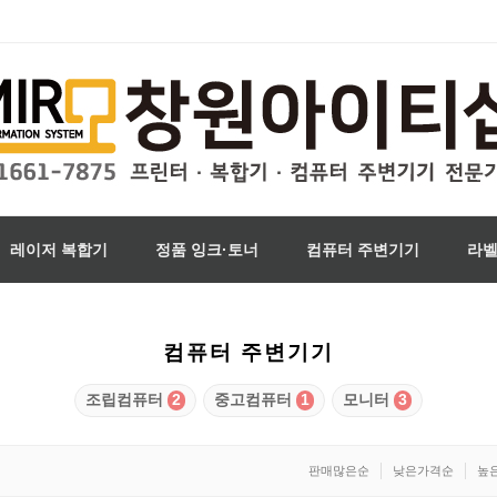
레이저 복합기
정품 잉크·토너
컴퓨터 주변기기
라
컴퓨터 주변기기
조립컴퓨터
2
중고컴퓨터
1
모니터
3
판매많은순
낮은가격순
높