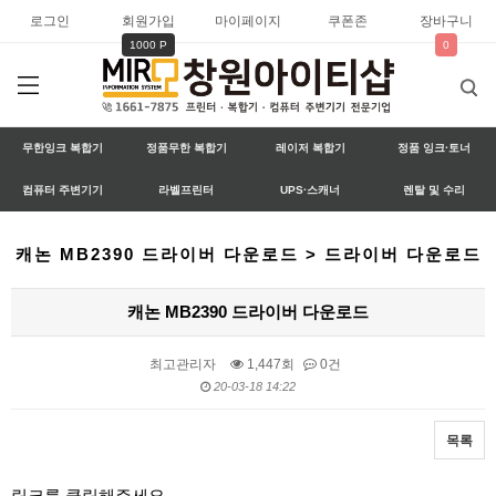
로그인
회원가입
마이페이지
쿠폰존
장바구니
1000 P
0
무한잉크 복합기
정품무한 복합기
레이저 복합기
정품 잉크·토너
컴퓨터 주변기기
라벨프린터
UPS·스캐너
렌탈 및 수리
캐논 MB2390 드라이버 다운로드 > 드라이버 다운로드
캐논 MB2390 드라이버 다운로드
최고관리자
1,447회
0건
20-03-18 14:22
목록
본문
링크를 클릭해주세요