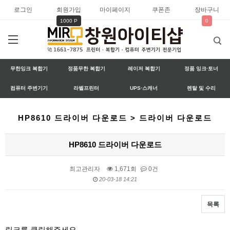
로그인
회원가입
마이페이지
쿠폰존
장바구니
1000 P
0
무한잉크 복합기
정품무한 복합기
레이저 복합기
정품 잉크·토너
컴퓨터 주변기기
라벨프린터
UPS·스캐너
렌탈 및 수리
HP8610 드라이버 다운로드 > 드라이버 다운로드
HP8610 드라이버 다운로드
최고관리자
1,671회
0건
20-03-18 14:21
목록
본문
링크를 클릭해주세요