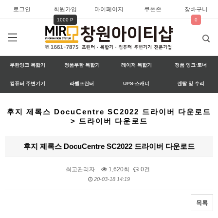
로그인
회원가입
마이페이지
쿠폰존
장바구니
1000 P
0
무한잉크 복합기
정품무한 복합기
레이저 복합기
정품 잉크·토너
컴퓨터 주변기기
라벨프린터
UPS·스캐너
렌탈 및 수리
후지 제록스 DocuCentre SC2022 드라이버 다운로드
> 드라이버 다운로드
후지 제록스 DocuCentre SC2022 드라이버 다운로드
최고관리자
1,620회
0건
20-03-18 14:19
목록